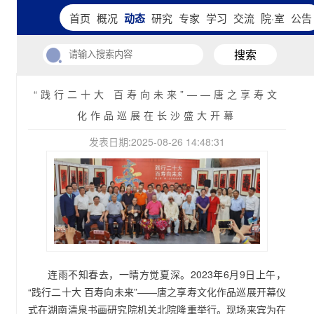
首页
概况
动态
研究
专家
学习
交流
院·室
公告
搜索
“践行二十大 百寿向未来”——唐之享寿文
化作品巡展在长沙盛大开幕
发表日期:2025-08-26 14:48:31
连雨不知春去，一晴方觉夏深。2023年6月9日上午，
“践行二十大 百寿向未来”——唐之享寿文化作品巡展开幕仪
式在湖南清泉书画研究院机关北院隆重举行。现场来宾为在