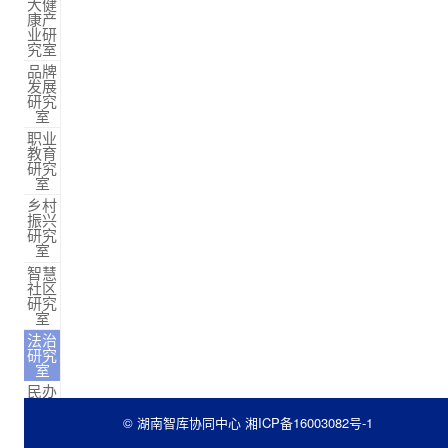
大健
康产
业研
究室
品牌
发展
研究
室
职业
教育
研究
室
乡村
振兴
研究
室
智慧
社区
研究
室
法治
研究
室
民办
教育
研究
© 湖南智库协同中心
湘ICP备16003082号-1
室