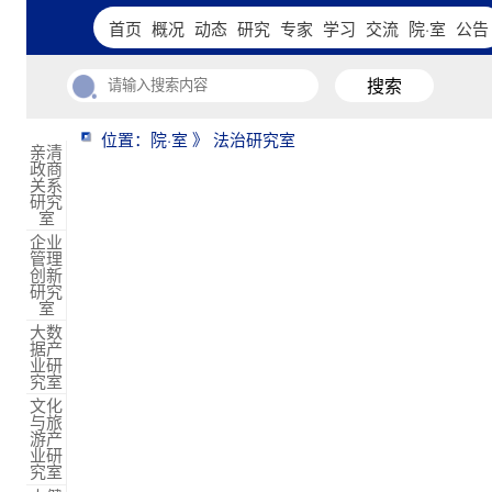
首页
概况
动态
研究
专家
学习
交流
院·室
公告
搜索
位置：院·室 》 法治研究室
亲清
政商
关系
研究
室
企业
管理
创新
研究
室
大数
据产
业研
究室
文化
与旅
游产
业研
究室