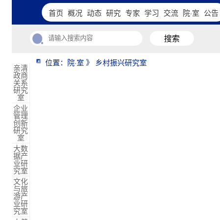
首页
概况
动态
研究
专家
学习
交流
院·室
公告
搜索
位置：院·室 》 乡村振兴研究室
亲清
政商
关系
研究
室
企业
管理
创新
研究
室
大数
据产
业研
究室
文化
与旅
游产
业研
究室