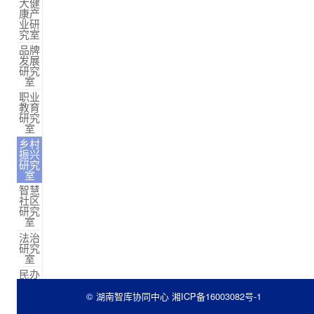
大健
康产
业研
究室
品牌
发展
研究
室
职业
教育
研究
室
乡村
振兴
研究
室
智慧
社区
研究
室
法治
研究
室
民办
教育
研究
© 湖南智库协同中心
湘ICP备16003082号-1
室