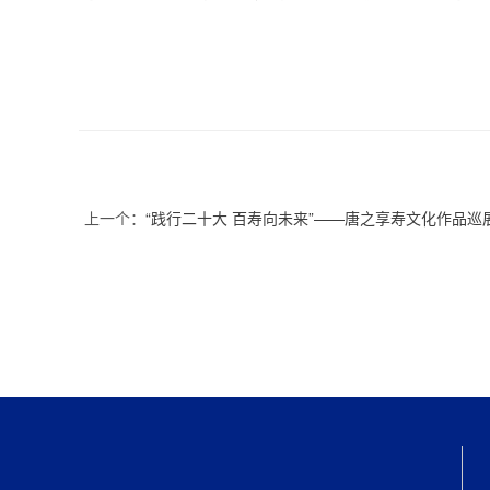
上一个：
“践行二十大 百寿向未来”——唐之享寿文化作品巡