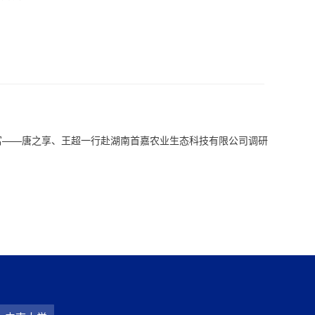
富——唐之享、王超一行赴湖南首嘉农业生态科技有限公司调研