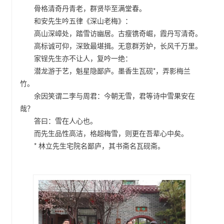
骨格清奇丹青老，群贤毕至满堂春。
和安先生吟五律《深山老梅》：
高山深嶂处，踏雪访幽居。古瘦镌奇崛，霞丹写清奇。
高标诚可仰，深致最堪揖。无意群芳妒，长风千万里。
家锃先生亦不让人，复吟一绝：
潜龙游于艺，魁星隐鄙庐。墨香生瓦砚*，弄影梅兰
竹。
余因笑谓二李与周君：今朝无雪，君等诗中雪果安在
哉？
答曰：雪在人心也。
而先生品性高洁，格超梅雪，则更在吾辈心中矣。
*
林立先生宅院名鄙庐，其书斋名瓦砚斋。