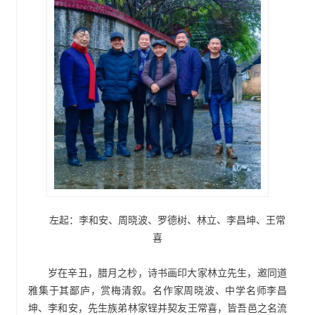
左起：李和安、周晓波、罗德树、林立、李昌坤、王常
喜
岁在辛丑，腊月之杪，诗书画印大家林立先生，邀同道
雅集于其鄙庐，赏梅清叙。名作家周晓波、中学名师李昌
坤、李和安，先生族弟林家锃并契友王常喜，皆吾邑之名流