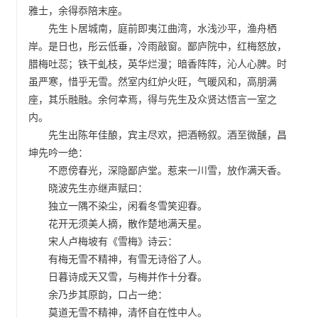
雅士，余得忝陪末座。
先生卜居城南，庭前即夷江曲湾，水浅沙平，渔舟栖
岸。是日也，彤云低垂，冷雨敲窗。鄙庐院中，红梅怒放，
腊梅吐蕊；铁干虬枝，英华烂漫；暗香阵阵，沁人心脾。时
虽严寒，惜乎无雪。然室内红炉火旺，气暖风和，高朋满
座，其乐融融。余何幸焉，得与先生及众贤达悟言一室之
内。
先生出陈年佳酿，宾主尽欢，把酒畅叙。酒至微醺，昌
坤先吟一绝：
不愿傍春光，深隐鄙庐堂。惹来一川雪，放作满天香。
晓波先生亦继声赋曰：
独立一隅不染尘，闲看冬雪笑迎春。
花开无须美人摘，散作楚地满天星。
宋人卢梅坡有《雪梅》诗云：
有梅无雪不精神，有雪无诗俗了人。
日暮诗成天又雪，与梅并作十分春。
余乃步其原韵，口占一绝：
莫道无雪不精神，清怀自在性中人。