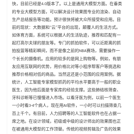
快，目前已经是
版本了。以上是通用大模型方面。在垂类
4.0
的专业大模型方面，可以解决设计效果图专业的渲染、自动
生产总结报告等功能。预计很快将被大众所接受和应用。目
前的现状：大数据和“云”平台的出现，颠覆人的生活方式。
如体育方面，系统可以根据人的生活轨迹，推荐和匹配有一
起打高尔夫球的朋友等。专门的抓拍软件，可以近距离的抓
拍投篮等精彩瞬间，而不是像之前的
赛场，需要操作一
NBA
个长长的摄像机。应用的较多的是网上购物等。例如，有朋
友应用互联网的优势，用价格比对等小程序帮客户等挑选和
推荐价格相对低的商品。当然这还是小范围的应用案例。据
统计，人工智能专家模型抓药的平均水平要高于一般的职业
医生，因为他后面是专家库的经验支撑。这些肺结核筛查、
牙科诊断等已慢慢进入市场。以看牙医为例，以前一个医生
一小时看
个病人，现在用
软件，一小时可以扫描筛查几
3-4
AI
百上千个。有目前，人力招聘等的人工智能软件也在占据一
席之地。在设计领域，初级或中级的设计师出的效果图也正
在被通用大模型的工作顶替。传统的视频剪辑及广告的效果