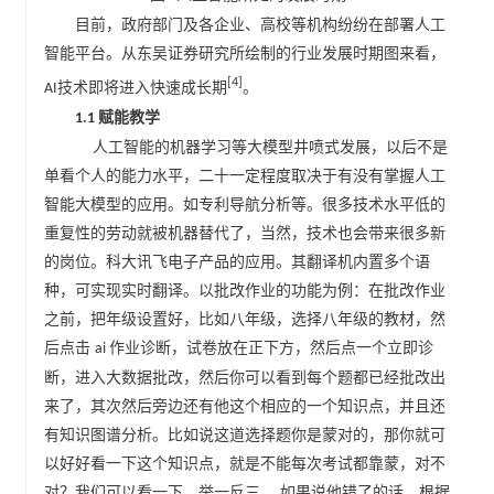
目前，政府部门及各企业、高校等机构纷纷在部署人工
智能平台。从东吴证券研究所绘制的行业发展时期图来看，
。
[4]
技术即将进入快速成长期
AI
赋能教学
1.1
人工智能的机器学习等大模型井喷式发展，以后不是
单看个人的能力水平，二十一定程度取决于有没有掌握人工
智能大模型的应用。如专利导航分析等。很多技术水平低的
重复性的劳动就被机器替代了，当然，技术也会带来很多新
的岗位。科大讯飞电子产品的应用。其翻译机内置多个语
种，可实现实时翻译。以批改作业的功能为例：在批改作业
之前，把年级设置好，比如八年级，选择八年级的教材，然
后点击
作业诊断，试卷放在正下方，然后点一个立即诊
ai
断，进入大数据批改，然后你可以看到每个题都已经批改出
来了，其次然后旁边还有他这个相应的一个知识点，并且还
有知识图谱分析。比如说这道选择题你是蒙对的，那你就可
以好好看一下这个知识点，就是不能每次考试都靠蒙，对不
对？我们可以看一下，举一反三， 如果说他错了的话，根据