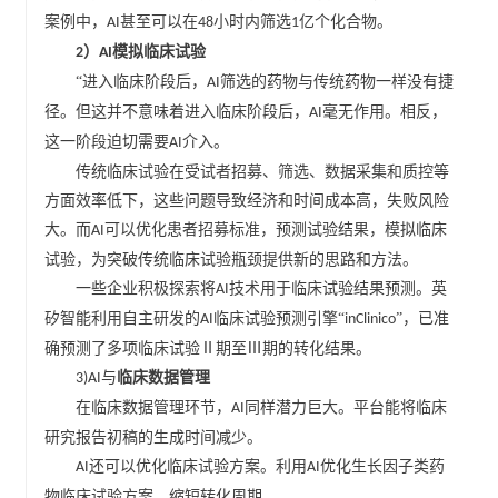
案例中，
甚至可以在
小时内筛选
亿个化合物。
AI
48
1
）
模拟临床试验
2
AI
“进入临床阶段后，
筛选的药物与传统药物一样没有捷
AI
径。但这并不意味着进入临床阶段后，
毫无作用。相反，
AI
这一阶段迫切需要
介入。
AI
传统临床试验在受试者招募、筛选、数据采集和质控等
方面效率低下，这些问题导致经济和时间成本高，失败风险
大。而
可以优化患者招募标准，预测试验结果，模拟临床
AI
试验，为突破传统临床试验瓶颈提供新的思路和方法。
一些企业积极探索将
技术用于临床试验结果预测。英
AI
矽智能利用自主研发的
临床试验预测引擎“
”，已准
AI
inClinico
确预测了多项临床试验Ⅱ期至Ⅲ期的转化结果。
临床数据管理
与
3)AI
在临床数据管理环节，
同样潜力巨大。平台能将临床
AI
研究报告初稿的生成时间减少。
还可以优化临床试验方案。利用
优化生长因子类药
AI
AI
物临床试验方案，缩短转化周期。