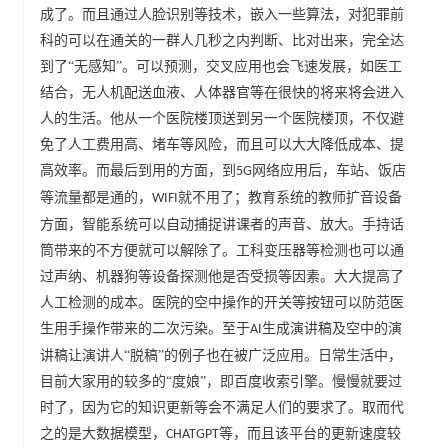
成了。而且通过人脸识别等技术，嵌入一些算法，对犯罪前
科的可以在通关的一群人几秒之内判断、比对出来，完全达
到了“无感知”。可以预测，交叉应用也会飞速发展，如医工
结合，无人机配送血液、人体器官等在很快的将来将会进入
人的生活。他从一个医院楼顶送到另一个医院楼顶，不仅避
免了人工费用高、堵车等风险，而且可以大大降低成本、提
高效率。而最后到用的方面，到
网络应用后，车站、饭店
5G
等流量都是通的，
就不用了；教育系统的教师扩音设备
WIFI
方面，智能系统可以自动捕捉讲课者的声音、放大。手持话
筒带来的不方便就可以解除了。工科变压器等检测也可以通
过声纳、机器狗等设备探测他是否受损等因素。大大提高了
人工检测的成本。医院的空中操作的开关等按钮可以防范医
生用手操作带来的二次污染。至于
生成演讲稿及空中的演
AI
讲稿让演讲人“脱稿”的例子也在被广泛应用。日常生活中，
目前大家用的较多的“度娘”，即百度收索引擎。慢慢就要过
时了，因为它的知识更新等会不满足人们的要求了。取而代
之的是大数据模型，
等，而且该平台的更新速度较
CHATGPT