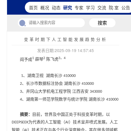
首页
概况
动态
研究
专家
学习
交流
院·室
公告
搜索
变革时期下人工智能发展趋势分析
发表日期:2025-09-19 14:57:45
阎予成
，
1
2
3
4
薛琴
陈飞虎
、
湖南卫视
湖南长沙
1
410000
、长沙市数据标注协会 湖南长沙
2
410000
、井冈山大学机电工程学院 江西吉安
3
343000
、湖南第一师范学院数学与统计学院 湖南长沙
4
410000
摘要：
目前，世界及中国正处于科技变革时期，以
为代表的人工智能（
）技术呈井喷式发展。人工
DEEPSEEK
AI
智能（
）技术正在与各个行业深度融合，其在很多领域都
AI