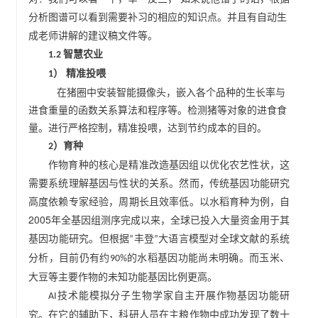
分析图谱可以看到需要补习的相应的知识点。并且有自动生
成老师讲解的建议稿文件等。
智慧农业
1.2
） 精准投喂
1
在猪圈中安装智能摄像头，嵌入各个品种的生长率与
进食重量的函数关系算法和程序等。检测猪等对象的进食食
量。进行严格控制，精准投喂，达到节约成本的目的。
）育种
2
作物育种的核心是精准改造基因组以优化农艺性状，这
需要系统理解基因与性状的关系。然而，传统基因功能研究
高度依赖专家经验，周期长且效率低。以水稻育种为例，自
2005
年全基因组测序完成以来，全球已投入大量资金用于其
基因功能研究。但根据
丰登
大语言模型对全球文献的系统
“
”
分析，目前仍有约
的水稻基因功能尚未明确。而玉米、
90%
大豆等主要作物的未知功能基因比例更高。
技术
能模拟分子生物学家自主开展作物基因功能研
AI
究。在它的辅助下，科研人员在主粮作物中成功发现了数十