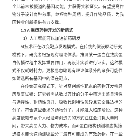
个此前未被报道的基因功能，并获得实验证实。有望提高作
物分子设计育种效率，缩短育种周期，提升作物品质，为我
国种业创新提供有力支撑。
重塑药物开发的新范式
1.3 AI
人工智能可以加速新药研发
）
1
技术正在改变靶点发现模式。在传统的假设驱动研究
AI
模式下，研究者根据现有理论体系，推测某一蛋白在致病蛋
白传播过程中发挥重要作用，再设计实验进行证实。这种模
式不仅耗时耗力，更极易忽略现有理论体系外的诸多可能性
如筛选所有基因中的潜在靶点，
在传统研究模式下，针对高创新性靶点的药物开发需经
历反复试错：研究者需从数以万计的分子中筛选出兼具活性
与选择性、耐药性良好、吸收代谢特性优异且安全性达标的
分子。符合这些要求的药物分子，才能进入临床阶段。这种
高度依赖专家个人经验与创造力的方式往往会消耗大量时
间，带来高昂人力、物力成本。而
蛋白结构预测和虚拟筛
AI
选技术能快速预测哪些分子最有可能成为有效药物。在一些