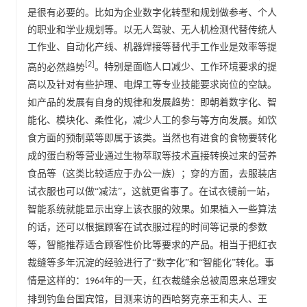
是很有必要的。比如为企业数字化转型和规划做参考、个人
的职业和学业规划等。以无人驾驶、无人机检测代替传统人
工作业、自动化产线、机器焊接等替代手工作业是效率等提
高的必然趋势
[2]
。特别是面临人口减少、工作环境要求的提
高以及针对有些护理、电焊工等专业技能要求岗位的空缺。
如产品的发展有自身的规律和发展趋势：即朝着数字化、智
能化、模块化、柔性化，减少人工的参与等方向发展。如饮
食方面的预制菜等即属于该类。当然也有进食的食物要转化
成的蛋白粉等营业通过生物萃取等技术直接转换过来的营养
食品等（这类比较适应于办公一族）；穿的方面，去服装店
试衣服也可以做
“减法”，这就更省事了。在试衣镜前一站，
智能系统就能显示出穿上该衣服的效果。如果植入一些算法
的话，还可以根据顾客在试衣服过程的时间等记录的参数
等，智能推荐适合顾客性价比等要求的产品。相当于把红衣
裁缝等多年沉淀的经验进行了“数字化”和“智能化”转化。事
总被
情是这样的：
年的一天，红衣裁缝
余
周恩来
总理安
1964
排到
钓鱼台国宾馆
，目测来访的
西哈努克
亲王和夫人、王