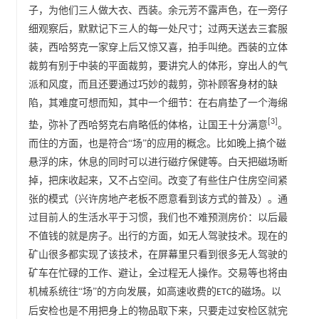
子，为他们三人做大衣、
西装
。余元芳不露声色，在一旁仔
细观察后，默默记下三人的每一处尺寸；过两天送去三套服
装，西哈努克一家穿上后又惊又喜，拍手叫绝。西装的立体
裁剪有别于中装的平面裁剪，要讲究人的体形，穿出人的气
派和风度，而且还要通过巧妙的裁剪，弥补顾客身材的缺
，其中一个细节：在右肩垫了一个海绵
陷，其难度可想而知
垫，弥补了
右肩略低的体格，让国王十分满意
[3]
西哈努克
。
而住的方面，也是符合
“场”的应用的概念。比如晚上搞个磁
悬浮的床，休息的同时可以进行磁疗保健等。白天把磁场断
掉，把床收起来，又不占空间。改变了有些住户住房空间紧
张的模式（兴许房地产老板不愿意看到该方式的普及）。通
过目前人的生活水平于习惯，我们也不难预测房价：以后最
不值钱的就是房子。出行的方面，如无人驾驶技术。现在的
矿山很多都实现了该技术，在屏幕里只看到很多无人驾驶的
矿车在忙碌的工作、避让，全过程无人操作。交易等也将由
机械系统往“场”的方向发展，如高速收费的
的磁场。以
ETC
后安检也是不用把身上的物品取下来，只要走过安检区就完