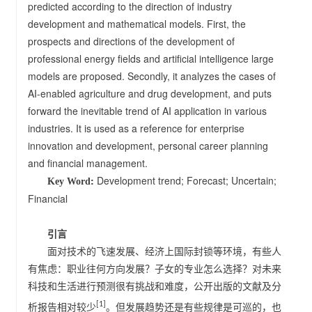
predicted according to the direction of industry
development and mathematical models. First, the
prospects and directions of the development of
professional energy fields and artificial intelligence large
models are proposed. Secondly, it analyzes the cases of
AI-enabled agriculture and drug development, and puts
forward the inevitable trend of AI application in various
industries. It is used as a reference for enterprise
innovation and development, personal career planning
and financial management.
:
Development trend; Forecast; Uncertain;
Key Word
Financial
引言
面对技术的飞速发展、经济上国际封锁等环境，有些人
有焦虑：职业往何方向发展？子女的专业怎么选择？对未来
科技和生活进行预测很有挑战和难度，公开出版的文献及分
析报告相对较少
。但发展趋势还是有些规律是可巡的，也
[1]