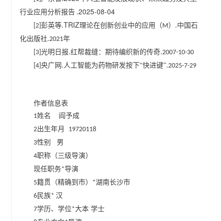
2025-08-04
行业应用分析报告
.
TRIZ
彭英等
理论在创新创业中的应用
（
）
中国石
[2]
.
M
.
化出版社
年
.2021
光明日报
红帮裁缝：期待编织新的传奇
[3]
.
.2007-10-30
央广网
人工智能为药物研发按下“快进键”
[4]
.
.2025-7-29
作者信息表
姓名 阎予成
1
出生年月
2
19720118
性别 男
3
职称（三级导演）
4
现任职务
导演
*
籍贯（精确到市）
湖南长沙市
5
*
民族
汉
6
*
学历、学位
大本 学士
7
*