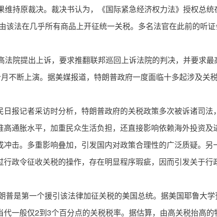
结果维持原裁决。裁决书认为，《国际紧急经济权力法》授权总统
由该法在几乎所有商品上开征统一关税。多名法官在此前的听证
最高法院提出上诉，要求推翻联邦巡回上诉法院的判决，并要求最
几个月不断上演。据美媒报道，特朗普政府一度面临十多起涉及关
民日报记者采访时分析，特朗普政府的关税政策多次被诉诸司法
推高通胀水平，加重民众生活负担，还直接影响依赖海外投资及
成冲击。多重影响叠加，引发国内对政策合理性的广泛质疑。另
过行政令征收关税的操作，存在明显程序瑕疵，因而引发关于行
特朗普是第一个援引该法律加征关税的美国总统。据美国耶鲁大
当代一般仅2到3个百分点的关税税率。据估算，由高关税抬高的物