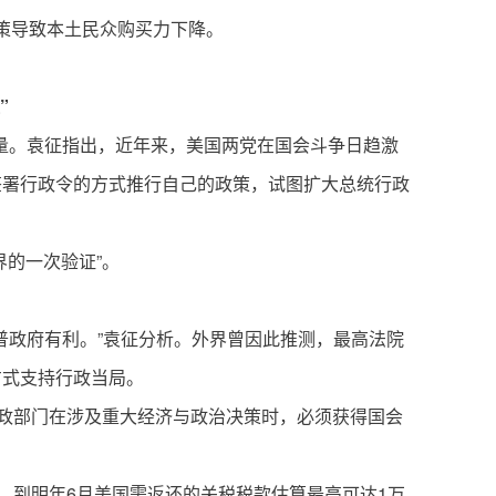
策导致本土民众购买力下降。
”
量。袁征指出，近年来，美国两党在国会斗争日趋激
签署行政令的方式推行自己的政策，试图扩大总统行政
界的一次验证”。
普政府有利。”袁征分析。外界曾因此推测，最高法院
方式支持行政当局。
行政部门在涉及重大经济与政治决策时，必须获得国会
，到明年6月美国需返还的关税税款估算最高可达1万