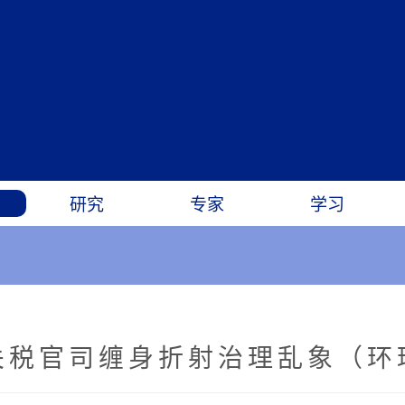
研究
专家
学习
关税官司缠身折射治理乱象（环