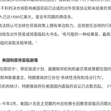
调，不利判决也将影响美国目前已达成的对外贸易协议和未结束的
入已达1590亿美元，是去年同期的两倍多。
高法院认可总统在贸易政策上拥有单边权力，这将放任总统的行
财政及对外贸易或将面临较大冲击。“有可能的一种结果是，最
临时采取关税举措。”
，美国制度将面临崩塌
际禁招令”、移民驱逐计划、裁撤联邦机构和雇员等政策都在国
切默林斯基直言，特朗普政府已存在“系统性违宪和违法行为”。
究机构统计，特朗普政府在美国国内面临的诉讼已达数百起。《
今年3月，美国21名民主党籍的州总检察长因教育部裁员问题