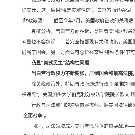
亿美元，这一后果“将是灾难性的”。白宫方面还强
“财政崩溃”——截至今年7月，美国政府征收的关税收
袁征分析，若白宫方面胜诉，意味着美国联邦最
考量也不容忽视——若完全推翻现有关税政策，美国
仍属于国会，另一方面认可总统在某种‘特殊条件’下可
凸显“美式民主”结构性问题
当白宫行政权力不断膨胀，压倒国会和最高法院
除关税政策外，特朗普政府通过行政令强推的“国
权违宪”。美国加州大学伯克利分校法学院院长欧文·
行政与司法部门的冲突愈演愈烈。据美国法律研
“全面战争”。
同时，司法领域成为美国党派斗争的重要战场——