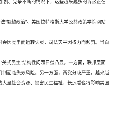
盾加剧、党争不断的情况下，这些越来越多的诉讼正在
法“超越政治”。美国拉特格斯大学公共政策学院网站
国会因党争而运转失灵，司法天平因权力而倾斜。当白
“美式民主”结构性问题日益凸显。一方面，联邦层面
机制面临失效风险。另一方面，两党分歧严重，越来越
费大量社会资源、损害民生福祉，长远看也将影响美国