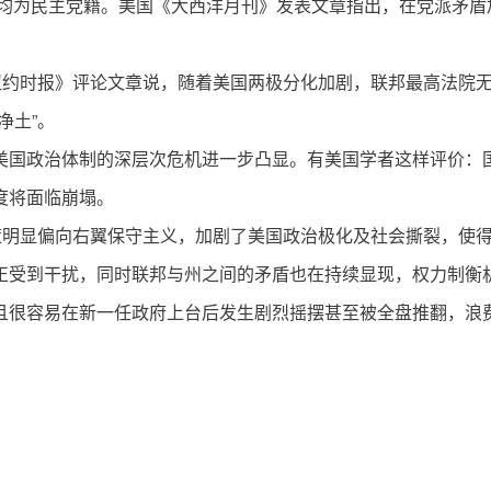
长均为民主党籍。美国《大西洋月刊》发表文章指出，在党派矛
纽约时报》评论文章说，随着美国两极分化加剧，联邦最高法院无
净土”。
美国政治体制的深层次危机进一步凸显。有美国学者这样评价：
度将面临崩塌。
策明显偏向右翼保守主义，加剧了美国政治极化及社会撕裂，使得
正受到干扰，同时联邦与州之间的矛盾也在持续显现，权力制衡
且很容易在新一任政府上台后发生剧烈摇摆甚至被全盘推翻，浪