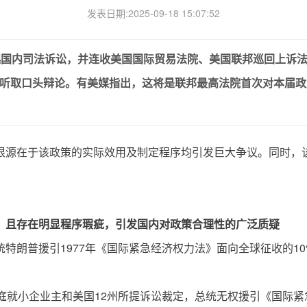
发表日期:2025-09-18 15:07:52
内司法诉讼，并连收美国国际贸易法院、美国联邦巡回上诉法院
周听取口头辩论。有美媒指出，这将是联邦最高法院首次对本届
根源在于该政策的实际效用及制定程序均引发巨大争议。同时，
，且存在明显程序瑕疵，引发国内对政策合理性的广泛质疑
特朗普援引1977年《国际紧急经济权力法》面向全球征收的10
庭就小企业主和美国12州所提诉讼裁定，总统无权援引《国际紧