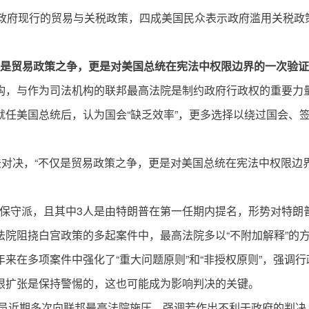
可政府现行的贸易与关税政策，四成美国民众表示政府滥用关税政
仅是贸易政策之争，更是对美国总统在宪法中权限边界的一次验证
构，与作为司法机构的联邦最高法院是制约政府行政权的重要力
就任美国总统后，认为国会“缺乏效率”，更多选择以绕过国会、
法对决，“不仅是贸易政策之争，更是对美国总统在宪法中权限边
为保守派，且其中3人是由特朗普在第一任期内提名，形势对特朗
院阻挠白宫政策的多起案件中，最高法院多以“不附加解释”的
来在多项案件中强化了“重大问题原则”和“非授权原则”，强调
限扩张是保持警惕的，这也可能成为影响判决的关键。
官员近期多次向联邦最高法院施压，强调若作出不利于政府的判决