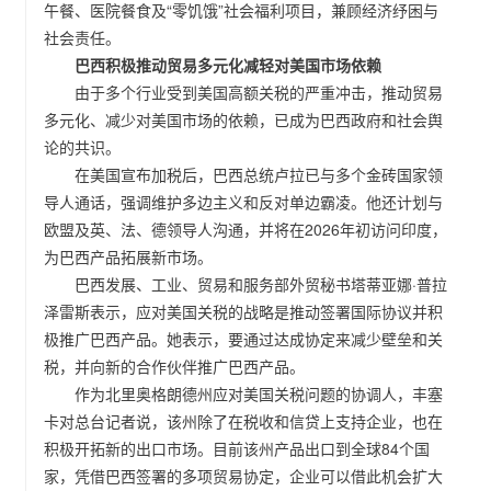
午餐、医院餐食及“零饥饿”社会福利项目，兼顾经济纾困与
社会责任。
巴西积极推动贸易多元化减轻对美国市场依赖
由于多个行业受到美国高额关税的严重冲击，推动贸易
多元化、减少对美国市场的依赖，已成为巴西政府和社会舆
论的共识。
在美国宣布加税后，巴西总统卢拉已与多个金砖国家领
导人通话，强调维护多边主义和反对单边霸凌。他还计划与
欧盟及英、法、德领导人沟通，并将在2026年初访问印度，
为巴西产品拓展新市场。
巴西发展、工业、贸易和服务部外贸秘书塔蒂亚娜·普拉
泽雷斯表示，应对美国关税的战略是推动签署国际协议并积
极推广巴西产品。她表示，要通过达成协定来减少壁垒和关
税，并向新的合作伙伴推广巴西产品。
作为北里奥格朗德州应对美国关税问题的协调人，丰塞
卡对总台记者说，该州除了在税收和信贷上支持企业，也在
积极开拓新的出口市场。目前该州产品出口到全球84个国
家，凭借巴西签署的多项贸易协定，企业可以借此机会扩大