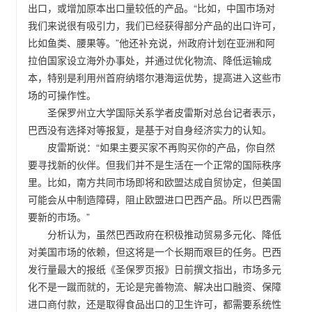
出口，或增加原本出口量较低的产品。“比如，中国市场对
我们来说很有吸引力，我们已经获得部分产品的出口许可，
比如鱼类、腰果等。”他还补充说，州政府计划在亚洲和阿
拉伯国家设立海外办事处，并通过优化物流、降低运输成
本，特别是利用州首府纳塔尔港海运优势，提高进入这些市
场的可操作性。
圣保罗州立大学国际关系学者皮雷斯对总台记者表示，
巴西没有选择对等报复，是基于对自身经济实力的认知。
皮雷斯说：“如果主要买家不再购买你的产品，你自然
要寻找新的伙伴。但我们并不是生活在一个正常的国际秩序
里。比如，南方共同市场即将和欧盟达成自贸协定，但美国
可能会从中制造障碍，阻止欧盟进口巴西产品。所以巴西需
要新的市场。”
分析认为，虽然巴西政府在积极推动贸易多元化、降低
对美国市场的依赖，但这将是一个长期而艰巨的任务。巴西
发行量最大的报纸《圣保罗页报》日前撰文指出，市场多元
化不是一蹴而就的，无论是完善物流、解决出口融资、保障
进口商付款，还是取得食品出口的卫生许可，都需要系统性