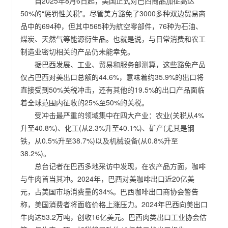
自2025年8月6日起，美国正式对巴西商品加征高达
50%的“惩罚性关税”。尽管美方豁免了3000多种双边贸易商
品中的694种，但其中565种为航空零部件，76种为石油、
煤炭、天然气等能源衍生品。也就是说，与日常消费和农工
制造业密切相关的产品仍未能幸免。
据巴西发展、工业、贸易和服务部测算，这些豁免产品
仅占巴西对美出口总额的44.6%，意味着约35.9%的出口将
直接受到50%关税冲击，还有其他的19.5%的出口产品面临
着全球范围内征收的25%至50%的关税。
受冲击最严重的领域集中在四大产业：农业(关税从4%
升至40.8%)、化工(从2.3%升至40.1%)、矿产(尤其是钢
铁，从0.5%升至38.7%)以及机械设备(从0.8%升至
38.2%)。
总台记者在巴西多地采访中发现，在农产品方面，咖啡
与牛肉首当其冲。2024年，巴西对美咖啡出口近20亿美
元，占美国市场消费量的34%。巴西咖啡出口商协会警告
称，美国消费者将面临价格上涨压力。2024年巴西向美出口
牛肉达53.2万吨，创收16亿美元。巴西肉类出口工业协会估