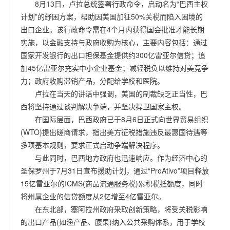
8月13日，卢拉总统签署行政命令，启动名为“巴西主权
计划”的纾困方案，帮助因美国加征50%关税而陷入困境的
出口企业。该行政命令需在4个月内获得国会批准才能长期
实施，以金融支持与政府收购为核心，主要内容包括：通过
国家开发银行的出口担保基金提供约300亿雷亚尔信贷；追
加45亿雷亚尔充实中小企业基金；减轻税负以维持对美竞争
力；政府收购滞销产品，分配给学校和医院。
卢拉在当天的讲话中强调，美国的制裁缺乏正当性，巴
西将坚持通过谈判解决争端，并坚决捍卫国家主权。
在国际层面，巴西政府已于8月6日正式向世界贸易组织
(WTO)提出磋商请求，指出美方征税措施违反最惠国待遇等
多项基本规则，要求正式启动争端解决程序。
与此同时，巴西地方政府也迅速响应。作为经济中心的
圣保罗州于7月31日宣布援助计划，通过“ProAtivo”项目释放
15亿雷亚尔的ICMS(商品流通服务税)累积税抵额度，同时
将州属企业的信贷额度从2亿增至4亿雷亚尔。
在东北部，塞阿拉州政府采取创新策略，将受关税影响
的出口产品(如渔产品、腰果)纳入公共采购体系，用于学校