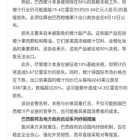
例如，巴西橙汁本身被排除在50%的高额关税之外，但
橙汁行业仍可能面临15.4亿雷亚尔(约20.34亿元人民币)的直
接损失。此项估算由巴西柑橘果汁出口商协会在8月12日公
布。
损失主要来自未被豁免的橙汁副产品。这些副产品包括
橙汁果肉颗粒和精油，它们是美国浓缩橙汁饮料、含橙化妆
品的重要原料。该协会表示，这些产品被征收50%关税，导
致无法出口。
此外，尽管橙汁本身仅被征收10%基础关税，但预计仍
将造成5.67亿雷亚尔的损失。同时，橙汁得国际市场价格也
在下跌，出口到美国的橙汁均价已从每吨4243美元跌至
3387美元，跌幅超过20%，这可能额外造成14.3亿雷亚尔的
损失。
该协会警告称，关税与价格双重打击，不仅可能削弱巴
西橙汁产业链的竞争力，也可能推高美国消费者的成本。
巴西联邦及地方政府启动系列纾困措施
面对美方关税重压，巴西政府启动国内纾困机制，旨在
稳定企业信心、强化外贸韧性，而非直接采取对等报复。