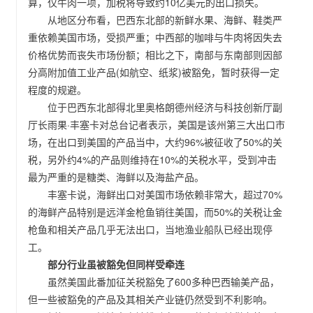
算，仅牛肉一项，加税将导致约10亿美元的出口损失。
从地区分布看，巴西东北部的新鲜水果、海鲜、鞋类严
重依赖美国市场，受损严重；中西部的咖啡与牛肉将因失去
价格优势而丧失市场份额；相比之下，南部与东南部则因部
分高附加值工业产品(如航空、纸浆)被豁免，暂时获得一定
程度的规避。
位于巴西东北部得北里奥格朗德州经济与科技创新厅副
厅长雨果·丰塞卡对总台记者表示，美国是该州第三大出口市
场，在出口到美国的产品当中，大约96%被征收了50%的关
税，另外约4%的产品则维持在10%的关税水平，受到冲击
最为严重的是糖类、海鲜以及海盐产品。
丰塞卡说，海鲜出口对美国市场依赖非常大，超过70%
的海鲜产品特别是远洋金枪鱼销往美国，而50%的关税让金
枪鱼和相关产品几乎无法出口，当地渔业船队已经出现停
工。
部分行业虽被豁免但同样受牵连
虽然美国此番加征关税豁免了600多种巴西输美产品，
但一些被豁免的产品及其相关产业链仍然受到不利影响。