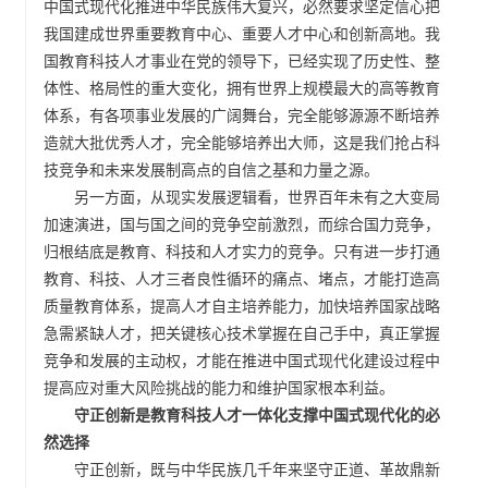
中国式现代化推进中华民族伟大复兴，必然要求坚定信心把
我国建成世界重要教育中心、重要人才中心和创新高地。我
国教育科技人才事业在党的领导下，已经实现了历史性、整
体性、格局性的重大变化，拥有世界上规模最大的高等教育
体系，有各项事业发展的广阔舞台，完全能够源源不断培养
造就大批优秀人才，完全能够培养出大师，这是我们抢占科
技竞争和未来发展制高点的自信之基和力量之源。
另一方面，从现实发展逻辑看，世界百年未有之大变局
加速演进，国与国之间的竞争空前激烈，而综合国力竞争，
归根结底是教育、科技和人才实力的竞争。只有进一步打通
教育、科技、人才三者良性循环的痛点、堵点，才能打造高
质量教育体系，提高人才自主培养能力，加快培养国家战略
急需紧缺人才，把关键核心技术掌握在自己手中，真正掌握
竞争和发展的主动权，才能在推进中国式现代化建设过程中
提高应对重大风险挑战的能力和维护国家根本利益。
守正创新是教育科技人才一体化支撑中国式现代化的必
然选择
守正创新，既与中华民族几千年来坚守正道、革故鼎新