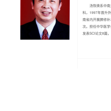
汤恢焕系中南大
科，
1997
年晋升
南省内开展脾修补
次。担任中华医学
发表SCI论文8篇