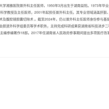
学湘雅医院普外科主任医师，
1950
年
3
月出生于湖南益阳。
1973
年毕业
外科学教授及主任医师，
2001
年起担任普外科主任。其专业领域涵盖肝脏
术及腹腔镜胆囊切除术
。截至
2024
年，仍以普外科主任医师身份参与基
会胆道外科学组委员等学术职务，主持完成科研成果获湖南省科技进步二等
，主编参编著作18部。2017年任湖南省人民政府参事期间提出多项医疗改