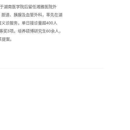
于湖南医学院后留任湘雅医院外
、胆道、胰腺及血管外科，率先在湖
层义诊服务，单日接诊量超
400
人
奖3项。培养硕博研究生60余人，
革提案。